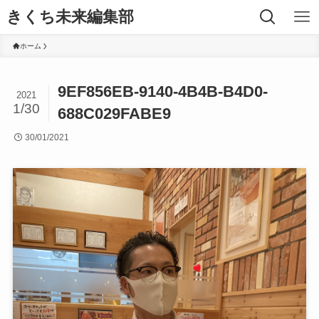
きくち未来編集部
ホーム
9EF856EB-9140-4B4B-B4D0-
2021
1/30
688C029FABE9
30/01/2021